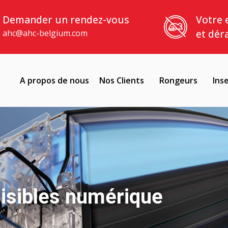
Demander un rendez-vous
Votre 
et dér
ahc@ahc-belgium.com
A propos de nous
Nos Clients
Rongeurs
Ins
uisibles numérique