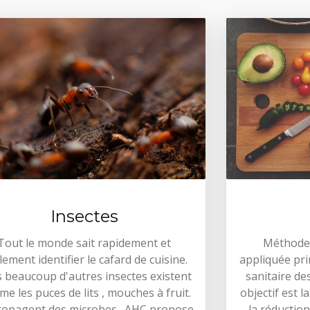
Insectes
Tout le monde sait rapidement et
Méthode 
ilement identifier le cafard de cuisine.
appliquée pri
 beaucoup d'autres insectes existent
sanitaire de
e les puces de lits , mouches à fruit.
objectif est l
propagent des microbes . AHC propose
la réductio